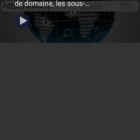
de domaine, les sous-
domaines et les URL, y
compris leurs compositions,
différences, achats et
redirections. Elle couvre
également les conseils pour
choisir un nom de domaine,
l'achat en ligne, la
configuration du DNS, ainsi
que les avantages respectifs
des extensions .ca et .com.